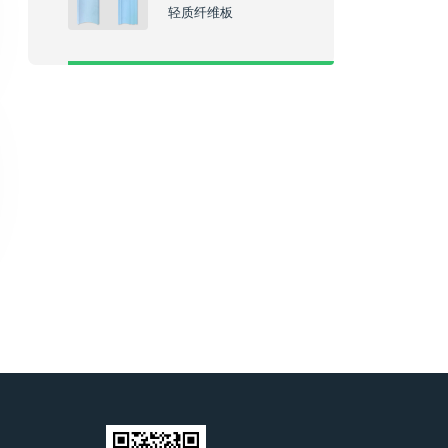
轻质纤维板