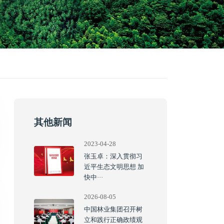
其他新闻
2023-04-28
张玉卓：深入贯彻习
近平生态文明思想 加
快中···
2026-08-05
中国林业集团召开树
立和践行正确政绩观