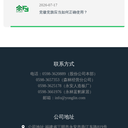
2026-07-17
党徽党旗应当如何正确使用？
联系方式
电话：0598-3620889（股份公司本部）
0598-3657353（森林经营分公司）
0598-3625178（永安人造板厂）
0598-3661976（永林蓝豹家居）
邮箱：info@yonglin.com
公司地址
公司地址:福建省三明市永安市燕江东路819号