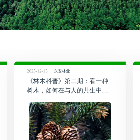
永安林业
2025-12-15
《林木科普》第二期：看一种
树木，如何在与人的共生中，
写就跨越时空的生命史诗