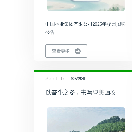
中国林业集团有限公司2026年校园招聘
公告
查看更多
永安林业
2025-11-17
以奋斗之姿，书写绿美画卷