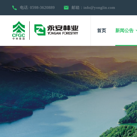
电话:
0598-3620889
邮箱：info@yonglin.com
首页
新闻公告