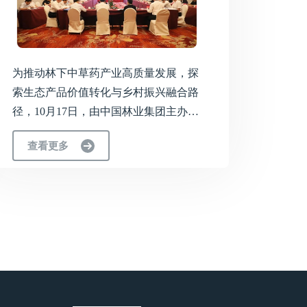
为推动林下中草药产业高质量发展，探
索生态产品价值转化与乡村振兴融合路
径，10月17日，由中国林业集团主办、
福建省林业局指导、永安林业承办
查看更多
的“林下···