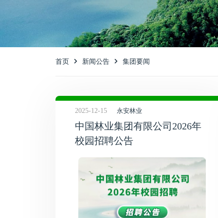
首页
新闻公告
集团要闻
永安林业
2025-12-15
中国林业集团有限公司2026年
校园招聘公告